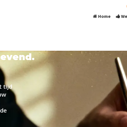
Home
We
gevend.
 tijd
 uw
 de