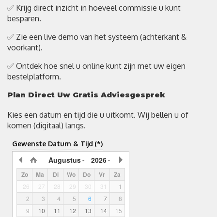
✅ Krijg direct inzicht in hoeveel commissie u kunt
besparen.
✅ Zie een live demo van het systeem (achterkant &
voorkant).
✅ Ontdek hoe snel u online kunt zijn met uw eigen
bestelplatform.
Plan Direct Uw Gratis Adviesgesprek
Kies een datum en tijd die u uitkomt. Wij bellen u of
komen (digitaal) langs.
Gewenste Datum & Tijd
(*)
Augustus
2026
Zo
Ma
Di
Wo
Do
Vr
Za
26
27
28
29
30
31
1
2
3
4
5
6
7
8
9
10
11
12
13
14
15