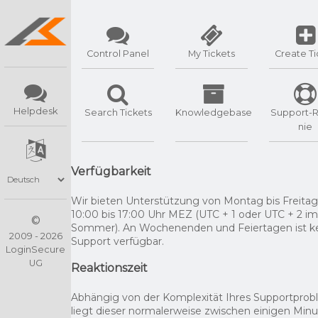
Control Panel
My Tickets
Create Ti
Helpdesk
Search Tickets
Knowledgebase
Support-Ri
nie
Verfügbarkeit
Wir bieten Unterstützung von Montag bis Freita
10:00 bis 17:00 Uhr MEZ (UTC + 1 oder UTC + 2 im
©
Sommer). An Wochenenden und Feiertagen ist k
2009 - 2026
Support verfügbar.
LoginSecure
UG
Reaktionszeit
Abhängig von der Komplexität Ihres Supportpro
liegt dieser normalerweise zwischen einigen Min