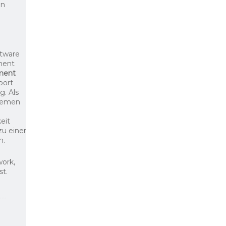
en
ftware
ment
ment
port
g. Als
blemen
eit
zu einer
n.
ork,
st.