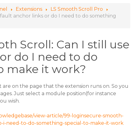
anel
Extensions
LS Smooth Scroll Pro
efault anchor links or do I need to do something
 Scroll: Can I still use
or do I need to do
o make it work?
at are on the page that the extension runs on. So you
ges. Just select a module position(for instance
ou wish.
nowledgebase/view-article/99-loginsecure-smooth-
-do-i-need-to-do-something-special-to-make-it-work