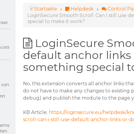
Startseite
Helpdesk
Control P
LoginSecure Smooth Scroll: Can I still use d
special to make it work?
cket
LoginSecure Smooth
chtli
default anchor links 
something special t
No, this extension converts all anchor links th
g von
do not have to make any changes to existing pa
ein
debug) and publish the module to the page y
KB Article:
https://loginsecure.eu/helpdesk/k
scroll-can-i-still-use-default-anchor-links-or
blems
uten