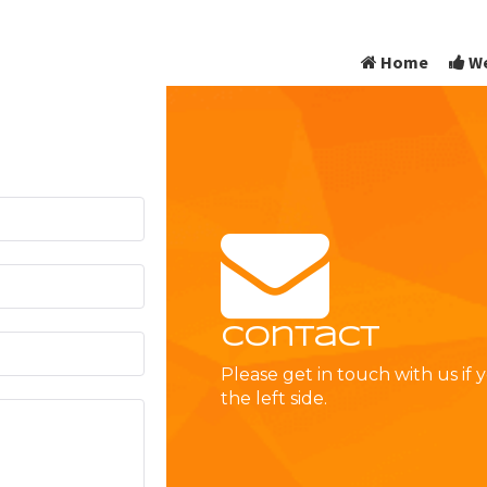
Home
We
Contact
Please get in touch with us if 
the left side.