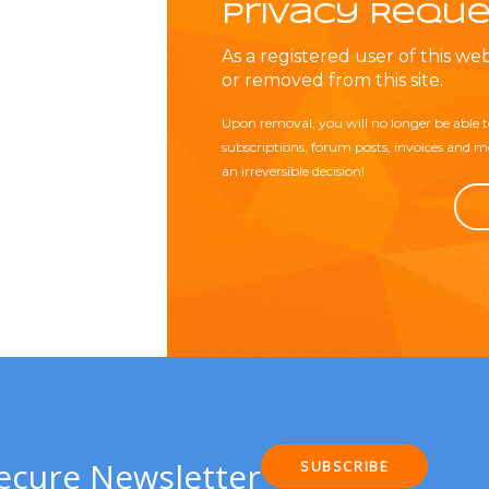
Privacy Reque
As a registered user of this w
or removed from this site.
Upon removal, you will no longer be able to
subscriptions, forum posts, invoices and mo
an irreversible decision!
Secure Newsletter
SUBSCRIBE