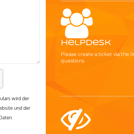
Helpdesk
Please create a ticket via the 
questions.
lars wird der
ebsite und der
 Daten