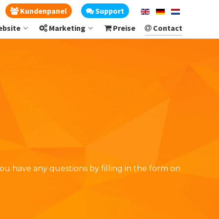
Kundenpanel
Support
bsite
Marketing
Preise
Contact
you have any questions by filling in the form on