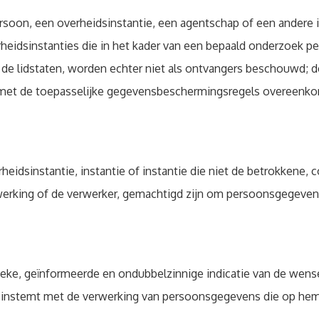
persoon, een overheidsinstantie, een agentschap of een ander
verheidsinstanties die in het kader van een bepaald onderzoe
e lidstaten, worden echter niet als ontvangers beschouwd; d
 met de toepasselijke gegevensbeschermingsregels overeenkom
rheidsinstantie, instantie of instantie die niet de betrokkene, 
rwerking of de verwerker, gemachtigd zijn om persoonsgegeven
ieke, geïnformeerde en ondubbelzinnige indicatie van de wense
g, instemt met de verwerking van persoonsgegevens die op hem