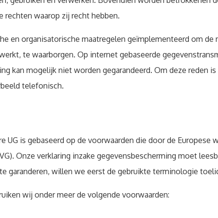
en, gebruiken en verwerken. Bovendien worden betrokkenen do
 rechten waarop zij recht hebben.
ische en organisatorische maatregelen geïmplementeerd om de
erkt, te waarborgen. Op internet gebaseerde gegevenstransmi
ing kan mogelijk niet worden gegarandeerd. Om deze reden is 
rbeeld telefonisch.
e UG is gebaseerd op de voorwaarden die door de Europese w
. Onze verklaring inzake gegevensbescherming moet leesbaar e
te garanderen, willen we eerst de gebruikte terminologie toeli
ruiken wij onder meer de volgende voorwaarden: