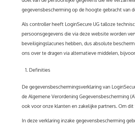
doel van de persoonlijke gegevens die we verzamel
gegevensbescherming op de hoogte gebracht van de
Als controller heeft LoginSecure UG talloze techn
persoonsgegevens die via deze website worden verw
beveiligingslacunes hebben, dus absolute bescherm
ons over te dragen via alternatieve middelen, bijvoo
Definities
De gegevensbeschermingsverklaring van LoginSecur
de Algemene Verordening Gegevensbescherming (AVG)
ook voor onze klanten en zakelijke partners. Om dit 
In deze verklaring inzake gegevensbescherming geb