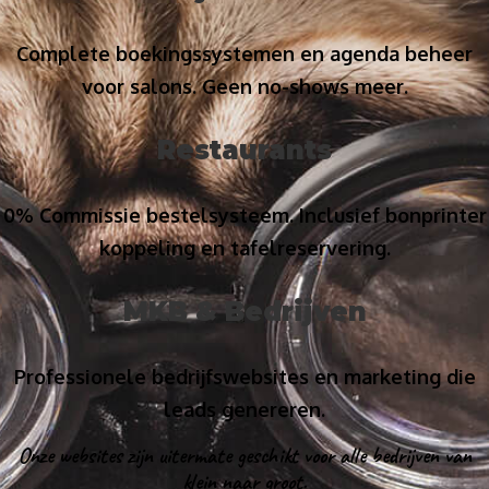
Complete boekingssystemen en agenda beheer
voor salons. Geen no-shows meer.
Restaurants
0% Commissie bestelsysteem. Inclusief bonprinter
koppeling en tafelreservering.
MKB & Bedrijven
Professionele bedrijfswebsites en marketing die
leads genereren.
Onze websites zijn uitermate geschikt voor alle bedrijven van
klein naar groot.