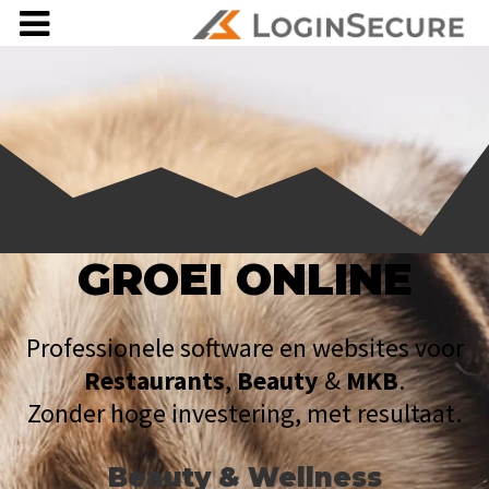
GROEI ONLINE
Professionele software en websites voor
Restaurants
,
Beauty
&
MKB
.
Zonder hoge investering, met resultaat.
Beauty & Wellness