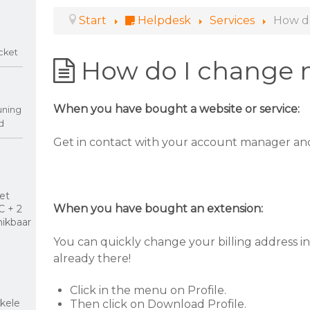
Start
Helpdesk
Services
How do
cket
How do I change m
When you have bought a website or service:
uning
d
Get in contact with your account manager and 
et
When you have bought an extension:
C + 2
hikbaar
You can quickly change your billing address in
already there!
Click in the menu on Profile.
kele
Then click on Download Profile.