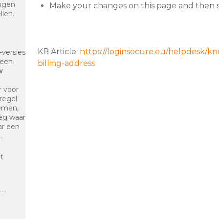
ingen
Make your changes on this page and then s
llen.
KB Article:
https://loginsecure.eu/helpdesk/k
-versies
 een
billing-address
w
r voor
regel
lemen,
oeg waar
ar een
.
t