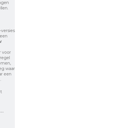
ingen
llen.
-versies
 een
w
r voor
regel
lemen,
oeg waar
ar een
.
t