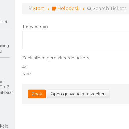
Start
Helpdesk
Search Tickets
cket
Trefwoorden
uning
d
Zoek alleen gemarkeerde tickets
Ja
Nee
et
C + 2
hikbaar
Zoek
Open geavanceerd zoeken
kele