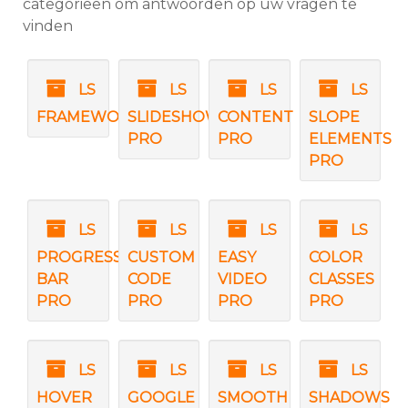
categorieën om antwoorden op uw vragen te
vinden
LS
LS
LS
LS
FRAMEWORK
SLIDESHOW
CONTENT
SLOPE
PRO
PRO
ELEMENTS
PRO
LS
LS
LS
LS
PROGRESS
CUSTOM
EASY
COLOR
BAR
CODE
VIDEO
CLASSES
PRO
PRO
PRO
PRO
LS
LS
LS
LS
HOVER
GOOGLE
SMOOTH
SHADOWS