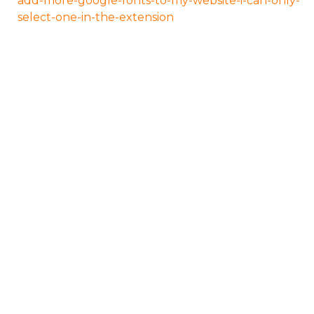
add-more-google-fonts-to-my-website-i-can-only-
select-one-in-the-extension